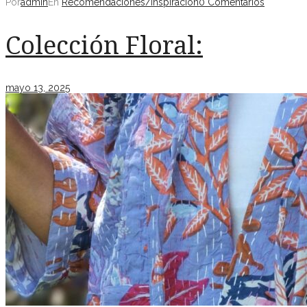
Por
admin
En
Recomendaciones/Inspiración
0 Comentarios
Colección Floral:
mayo 13, 2025