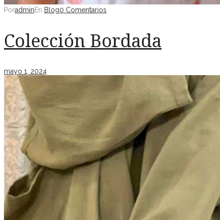
Por
admin
En
Blog
0 Comentarios
Colección Bordada
mayo 1, 2024