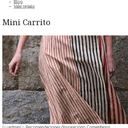
Blog
Vale regalo
Mini Carrito
Por
admin
En
Recomendaciones/Inspiración
0 Comentarios