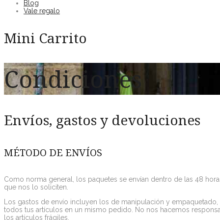
Blog
Vale regalo
Mini Carrito
Condiciones
Envíos, gastos y devoluciones
MÉTODO DE ENVÍOS
Como norma general, los paquetes se envían dentro de las 48 hora
que nos lo soliciten.
Los gastos de envío incluyen los de manipulación y empaquetado, 
todos tus artículos en un mismo pedido. No nos hacemos responsab
los artículos frágiles.