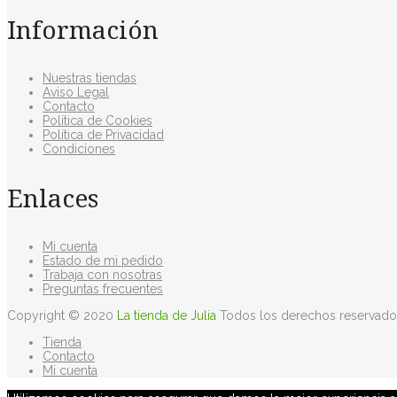
Información
Nuestras tiendas
Aviso Legal
Contacto
Política de Cookies
Política de Privacidad
Condiciones
Enlaces
Mi cuenta
Estado de mi pedido
Trabaja con nosotras
Preguntas frecuentes
Copyright © 2020
La tienda de Julia
Todos los derechos reservado
Tienda
Contacto
Mi cuenta