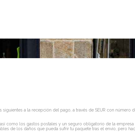
s siguientes a la recepción del pago, a través de SEUR con número
así como los gastos postales y un seguro obligatorio de la empresa 
les de los daños que pueda sufrir tu paquete tras el envío, pero h