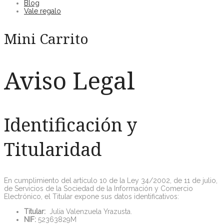
Blog
Vale regalo
Mini Carrito
Aviso Legal
Identificación y
Titularidad
En cumplimiento del artículo 10 de la Ley 34/2002, de 11 de julio,
de Servicios de la Sociedad de la Información y Comercio
Electrónico, el Titular expone sus datos identificativos:
Titular:
Julia Valenzuela Yrazusta.
NIF:
52363829M