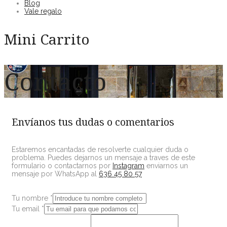
Blog
Vale regalo
Mini Carrito
Contacto
Envíanos tus dudas o comentarios
Estaremos encantadas de resolverte cualquier duda o
problema. Puedes dejarnos un mensaje a traves de este
formulario o contactarnos por
Instagram
enviarnos un
mensaje por WhatsApp al
636 45 80 57
Tu nombre
*
Tu email
*