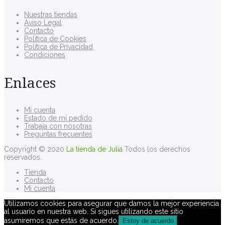
Nuestras tiendas
Aviso Legal
Contacto
Política de Cookies
Política de Privacidad
Condiciones
Enlaces
Mi cuenta
Estado de mi pedido
Trabaja con nosotras
Preguntas frecuentes
Copyright © 2020
La tienda de Julia
Todos los derechos
reservados.
Tienda
Contacto
Mi cuenta
Utilizamos cookies para asegurar que damos la mejor experiencia
al usuario en nuestra web. Si sigues utilizando este sitio
asumiremos que estás de acuerdo.
Estoy de acuerdo