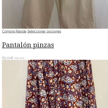
Compra Rápida
Seleccionar opciones
Pantalón pinzas
65.00
€
IVA incl.