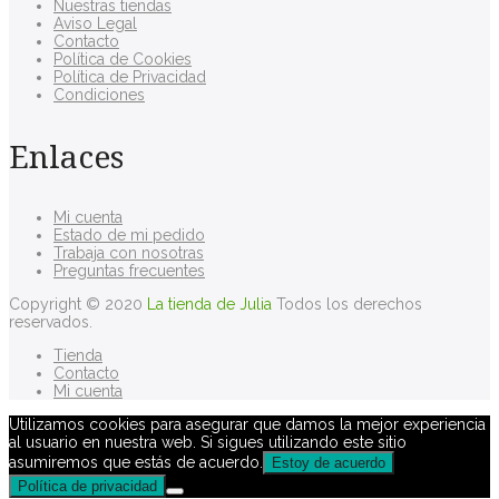
Nuestras tiendas
Aviso Legal
Contacto
Política de Cookies
Política de Privacidad
Condiciones
Enlaces
Mi cuenta
Estado de mi pedido
Trabaja con nosotras
Preguntas frecuentes
Copyright © 2020
La tienda de Julia
Todos los derechos
reservados.
Tienda
Contacto
Mi cuenta
Utilizamos cookies para asegurar que damos la mejor experiencia
al usuario en nuestra web. Si sigues utilizando este sitio
asumiremos que estás de acuerdo.
Estoy de acuerdo
Política de privacidad