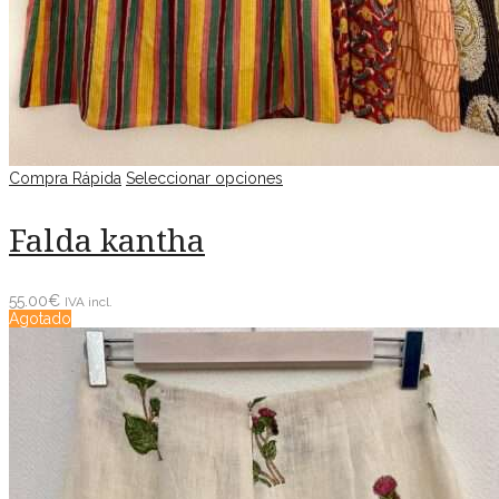
Compra Rápida
Seleccionar opciones
Falda kantha
55.00
€
IVA incl.
Agotado