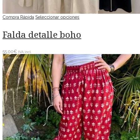
Compra Rápida
Seleccionar opciones
Falda detalle boho
55.00
€
IVA incl.