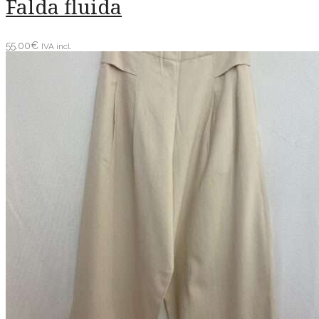
Falda fluida
55.00
€
IVA incl.