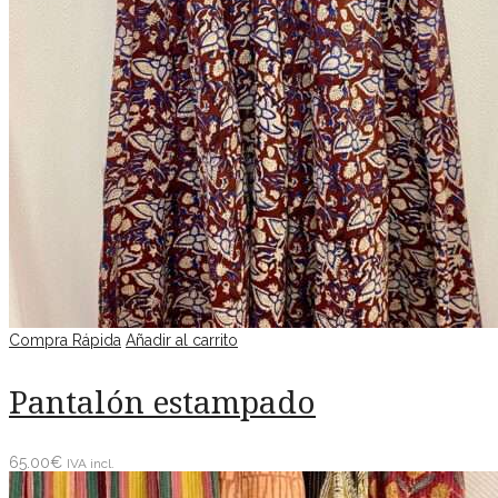
Compra Rápida
Añadir al carrito
Pantalón estampado
65.00
€
IVA incl.