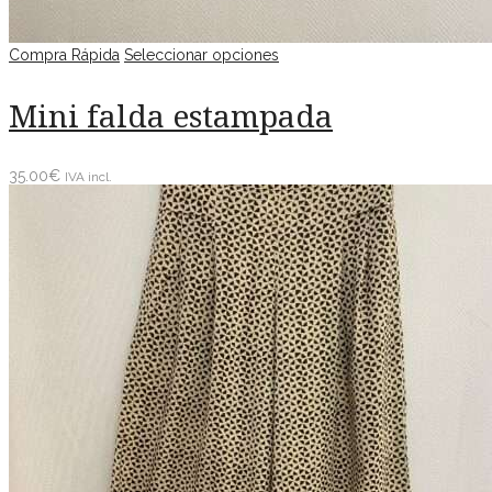
Compra Rápida
Seleccionar opciones
Mini falda estampada
35.00
€
IVA incl.