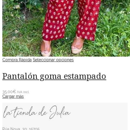
Compra Rápida
Seleccionar opciones
Pantalón goma estampado
35.00
€
IVA incl.
Cargar más
Rúa Nova, 30, 15705