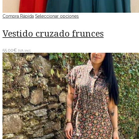
Compra Rápida
Seleccionar opciones
Vestido cruzado frunces
55.00
€
IVA incl.