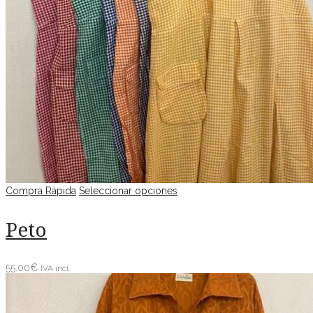
Compra Rápida
Seleccionar opciones
Peto
55.00
€
IVA incl.