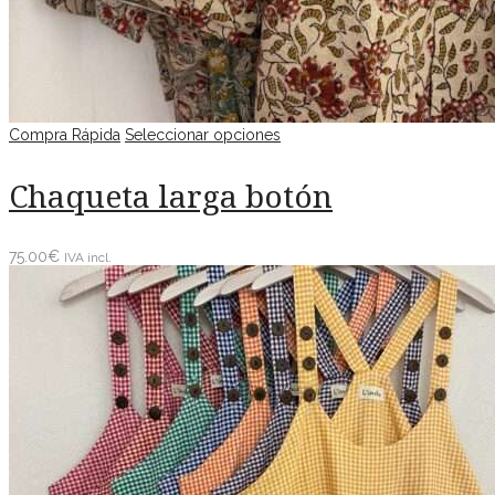
Compra Rápida
Seleccionar opciones
Chaqueta larga botón
75.00
€
IVA incl.