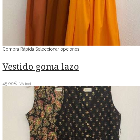
Compra Rápida
Seleccionar opciones
Vestido goma lazo
45.00
€
IVA incl.