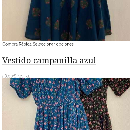
Compra Rápida
Seleccionar opciones
Vestido campanilla azul
58.00
€
IVA incl.