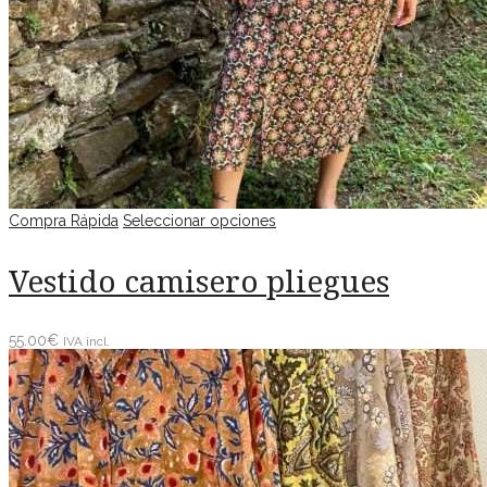
Compra Rápida
Seleccionar opciones
Vestido camisero pliegues
55.00
€
IVA incl.