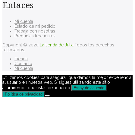
Enlaces
Mi cuenta
Estado de mi pedido
Trabaja con nosotras
Preguntas frecuentes
Copyright © 2020
La tienda de Julia
Todos los derechos
reservados.
Tienda
Contacto
Mi cuenta
Utilizamos cookies para asegurar que damos la mejor experiencia
al usuario en nuestra web. Si sigues utilizando este sitio
asumiremos que estás de acuerdo.
Estoy de acuerdo
Política de privacidad