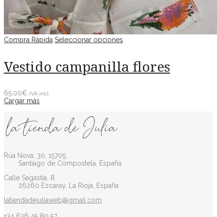
Compra Rápida
Seleccionar opciones
Vestido campanilla flores
65.00
€
IVA incl.
Cargar más
Rúa Nova, 30, 15705
Santiago de Compostela, España
Calle Sagastía, 8
26260 Ezcaray, La Rioja, España
latiendadejuliaweb@gmail.com
+34 636 45 80 57