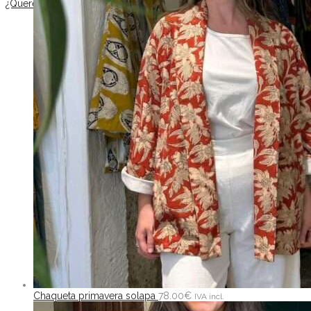
¿Queréis viajar a India?
Muchas nos habéi
Chaqueta primavera solapa
78.00
€
IVA incl.