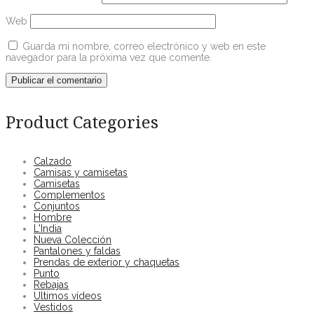
Web
Guarda mi nombre, correo electrónico y web en este
navegador para la próxima vez que comente.
Product Categories
Calzado
Camisas y camisetas
Camisetas
Complementos
Conjuntos
Hombre
L'India
Nueva Colección
Pantalones y faldas
Prendas de exterior y chaquetas
Punto
Rebajas
Ultimos vídeos
Vestidos