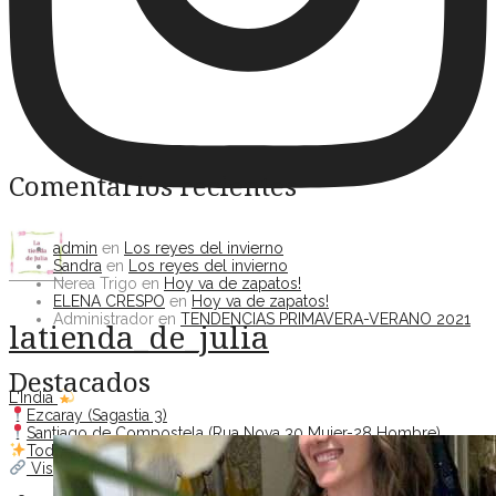
Comentarios recientes
admin
en
Los reyes del invierno
Sandra
en
Los reyes del invierno
Nerea Trigo
en
Hoy va de zapatos!
ELENA CRESPO
en
Hoy va de zapatos!
Administrador
en
TENDENCIAS PRIMAVERA-VERANO 2021
latienda_de_julia
Destacados
L'India
Ezcaray (Sagastia 3)
Santiago de Compostela (Rua Nova 30 Mujer-28 Hombre)
Todo para todas
Visita nuestra web