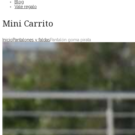
Blog
Vale regalo
Mini Carrito
Inicio
Pantalones y faldas
Pantalón goma pirata