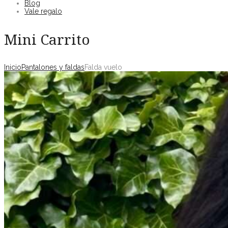
Blog
Vale regalo
Mini Carrito
Inicio
Pantalones y faldas
Falda vuelo