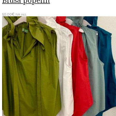
Blusa popelin
50.00
€
IVA incl.