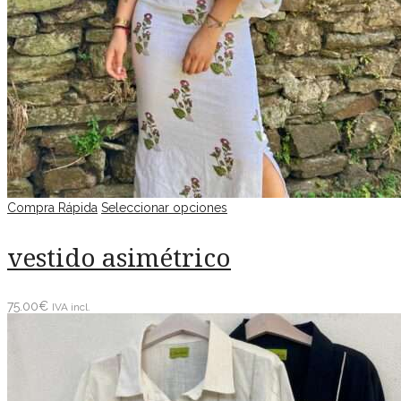
Compra Rápida
Seleccionar opciones
vestido asimétrico
75.00
€
IVA incl.