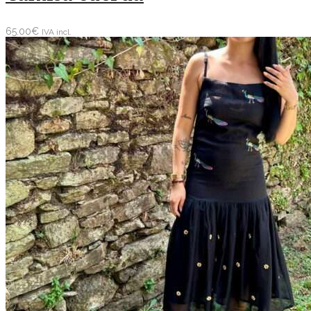
65.00
€
IVA incl.