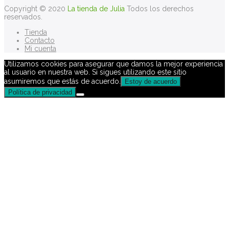
Copyright © 2020
La tienda de Julia
Todos los derechos
reservados.
Tienda
Contacto
Mi cuenta
Utilizamos cookies para asegurar que damos la mejor experiencia
al usuario en nuestra web. Si sigues utilizando este sitio
asumiremos que estás de acuerdo.
Estoy de acuerdo
Política de privacidad