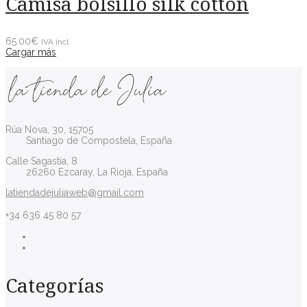
Camisa bolsillo silk cotton
65.00
€
IVA incl.
Cargar más
Rúa Nova, 30, 15705
Santiago de Compostela, España
Calle Sagastía, 8
26260 Ezcaray, La Rioja, España
latiendadejuliaweb@gmail.com
+34 636 45 80 57
Categorías