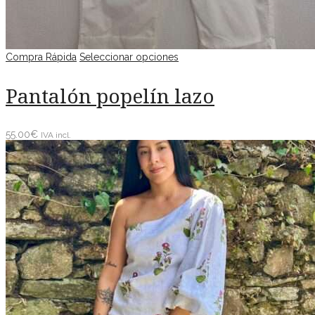
Compra Rápida
Seleccionar opciones
Pantalón popelín lazo
55.00
€
IVA incl.