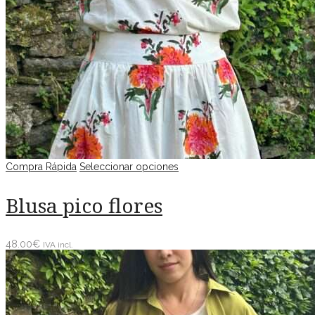
Compra Rápida
Seleccionar opciones
Blusa pico flores
48.00
€
IVA incl.