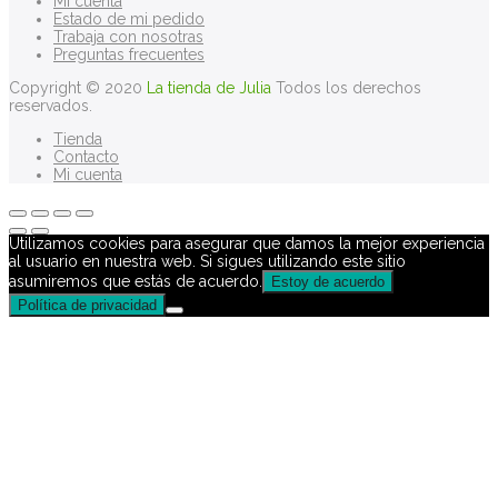
Mi cuenta
Estado de mi pedido
Trabaja con nosotras
Preguntas frecuentes
Copyright © 2020
La tienda de Julia
Todos los derechos
reservados.
Tienda
Contacto
Mi cuenta
Utilizamos cookies para asegurar que damos la mejor experiencia
al usuario en nuestra web. Si sigues utilizando este sitio
asumiremos que estás de acuerdo.
Estoy de acuerdo
Política de privacidad