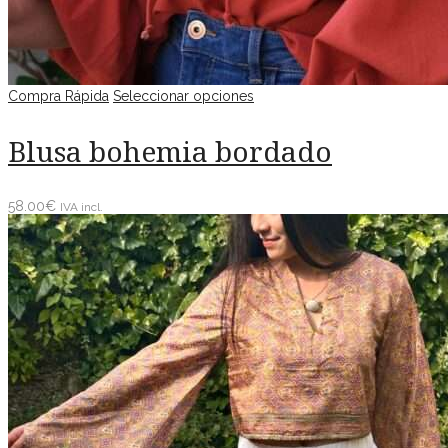
Compra Rápida
Seleccionar opciones
Blusa bohemia bordado
58.00
€
IVA incl.