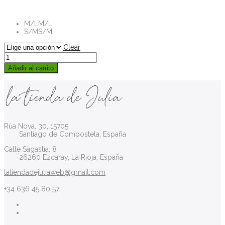
M/L
M/L
S/M
S/M
Clear
Añadir al carrito
Rúa Nova, 30, 15705
Santiago de Compostela, España
Calle Sagastía, 8
26260 Ezcaray, La Rioja, España
latiendadejuliaweb@gmail.com
+34 636 45 80 57