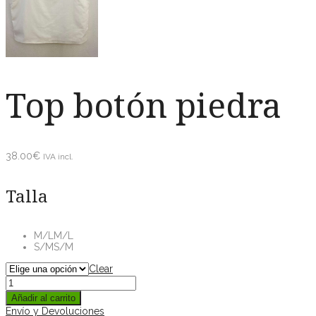
Top botón piedra
38.00
€
IVA incl.
Talla
M/L
M/L
S/M
S/M
Clear
Añadir al carrito
Envío y Devoluciones