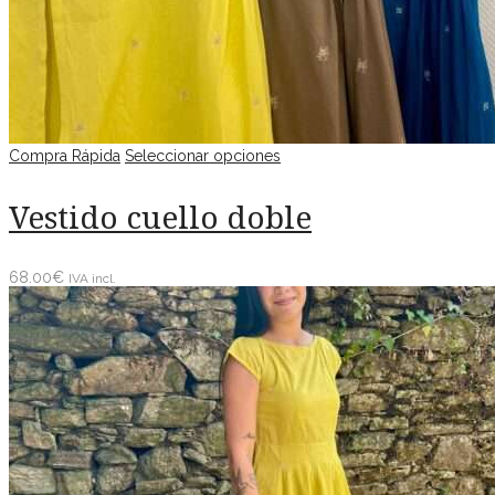
Compra Rápida
Seleccionar opciones
Vestido cuello doble
68.00
€
IVA incl.