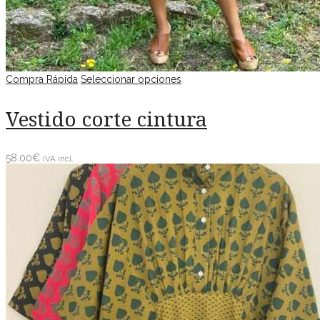
Compra Rápida
Seleccionar opciones
Vestido corte cintura
58.00
€
IVA incl.