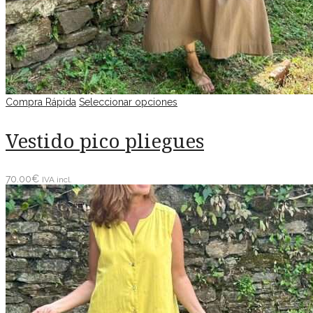
Compra Rápida
Seleccionar opciones
Vestido pico pliegues
70.00
€
IVA incl.