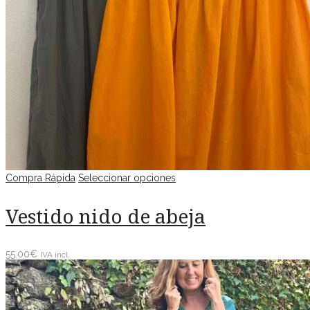
Compra Rápida
Seleccionar opciones
Vestido nido de abeja
55.00
€
IVA incl.