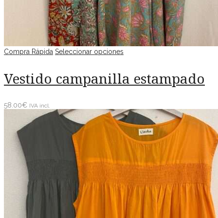
Compra Rápida
Seleccionar opciones
Vestido campanilla estampado
58.00
€
IVA incl.