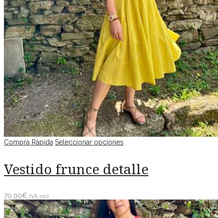
Compra Rápida
Seleccionar opciones
Vestido frunce detalle
70.00
€
IVA incl.