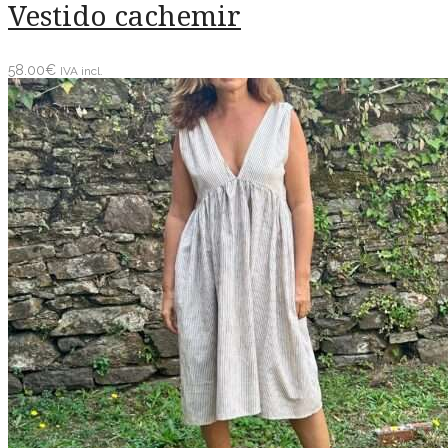
Vestido cachemir
58.00
€
IVA incl.