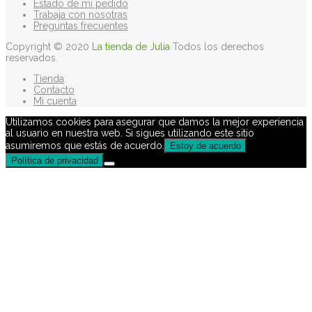
Estado de mi pedido
Trabaja con nosotras
Preguntas frecuentes
Copyright © 2020
La tienda de Julia
Todos los derechos
reservados.
Tienda
Contacto
Mi cuenta
Utilizamos cookies para asegurar que damos la mejor experiencia
al usuario en nuestra web. Si sigues utilizando este sitio
asumiremos que estás de acuerdo.
Estoy de acuerdo
Política de privacidad