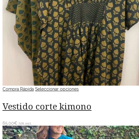
Compra Rápida
Seleccionar opciones
Vestido corte kimono
65.00
€
IVA incl.