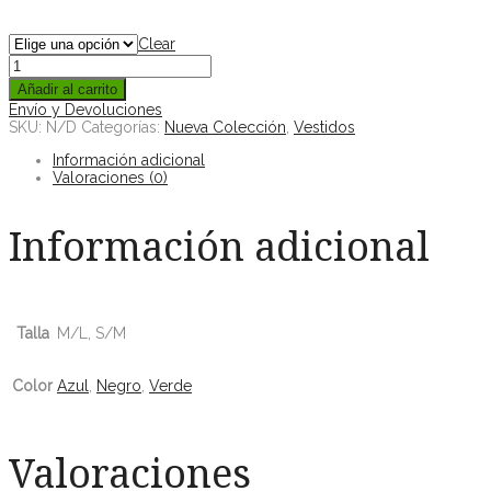
Clear
Añadir al carrito
Envío y Devoluciones
SKU:
N/D
Categorías:
Nueva Colección
,
Vestidos
Información adicional
Valoraciones (0)
Información adicional
Talla
M/L, S/M
Color
Azul
,
Negro
,
Verde
Valoraciones