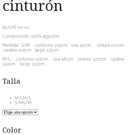
cinturón
55.00
€
IVA incl.
Composición: 100% algodón
Medidas: S/M- contorno 104cm sisa 42cm cintura 102cm
cadera 104cm largo 131cm
M/L- contorno 122cm sisa 46cm cintura 122cm cadera
124cm largo 133cm
Talla
M/L
M/L
S/M
S/M
Color