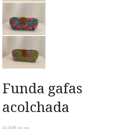
Funda gafas
acolchada
20.00
€
IVA incl.