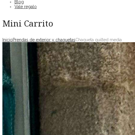
Blog
Vale regalo
Mini Carrito
Inicio
Prendas de exterior y chaquetas
Chaqueta quilted media