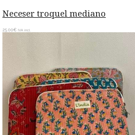
Neceser troquel mediano
25.00
€
IVA incl.