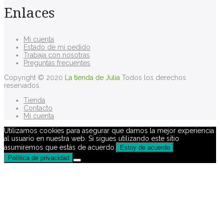
Enlaces
Mi cuenta
Estado de mi pedido
Trabaja con nosotras
Preguntas frecuentes
Copyright © 2020
La tienda de Julia
Todos los derechos
reservados.
Tienda
Contacto
Mi cuenta
Utilizamos cookies para asegurar que damos la mejor experiencia
al usuario en nuestra web. Si sigues utilizando este sitio
asumiremos que estás de acuerdo.
Estoy de acuerdo
Política de privacidad