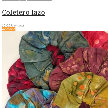
Coletero lazo
10.00
€
IVA incl.
Agotado