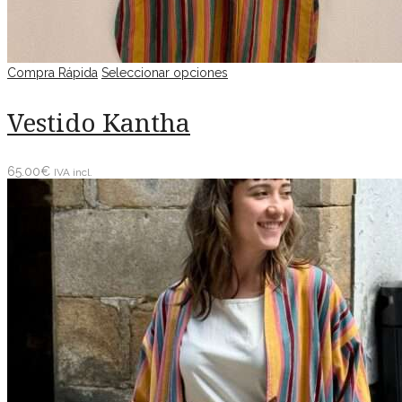
Compra Rápida
Seleccionar opciones
Vestido Kantha
65.00
€
IVA incl.