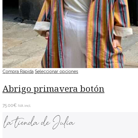
Compra Rápida
Seleccionar opciones
Abrigo primavera botón
75.00
€
IVA incl.